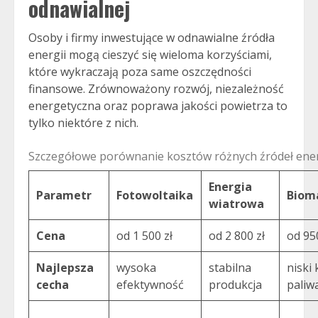
odnawialnej
Osoby i firmy inwestujące w odnawialne źródła
energii mogą cieszyć się wieloma korzyściami,
które wykraczają poza same oszczędności
finansowe. Zrównoważony rozwój, niezależność
energetyczna oraz poprawa jakości powietrza to
tylko niektóre z nich.
Szczegółowe porównanie kosztów różnych źródeł ener
Energia
Parametr
Fotowoltaika
Biom
wiatrowa
Cena
od 1 500 zł
od 2 800 zł
od 950
Najlepsza
wysoka
stabilna
niski 
cecha
efektywność
produkcja
paliw