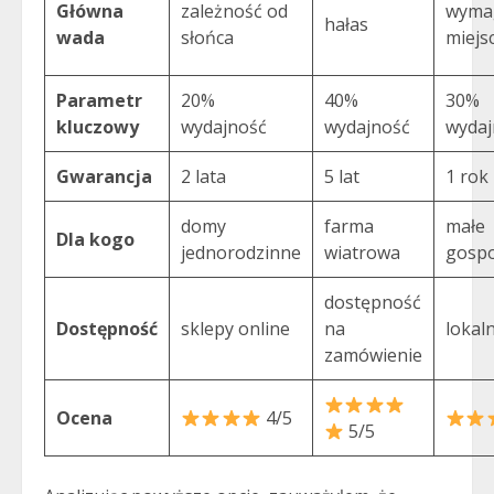
Główna
zależność od
wyma
hałas
wada
słońca
miejs
Parametr
20%
40%
30%
kluczowy
wydajność
wydajność
wydaj
Gwarancja
2 lata
5 lat
1 rok
domy
farma
małe
Dla kogo
jednorodzinne
wiatrowa
gosp
dostępność
Dostępność
sklepy online
na
lokal
zamówienie
Ocena
4/5
5/5