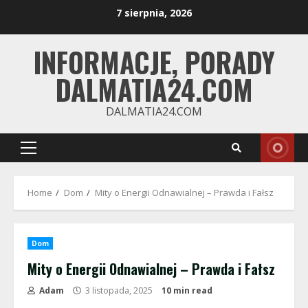
Skip
7 sierpnia, 2026
to
content
INFORMACJE, PORADY
DALMATIA24.COM
DALMATIA24.COM
Primary
Menu
Home
Dom
Mity o Energii Odnawialnej – Prawda i Fałsz
Dom
Mity o Energii Odnawialnej – Prawda i Fałsz
Adam
3 listopada, 2025
10 min read