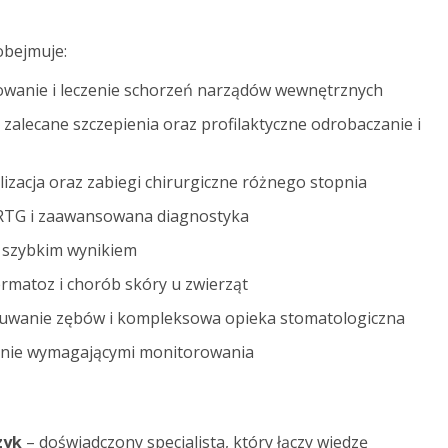
obejmuje:
wanie i leczenie schorzeń narządów wewnętrznych
zalecane szczepienia oraz profilaktyczne odrobaczanie i
ylizacja oraz zabiegi chirurgiczne różnego stopnia
 RTG i zaawansowana diagnostyka
 szybkim wynikiem
ermatoz i chorób skóry u zwierząt
suwanie zębów i kompleksowa opieka stomatologiczna
zenie wymagającymi monitorowania
zyk
– doświadczony specjalista, który łączy wiedzę