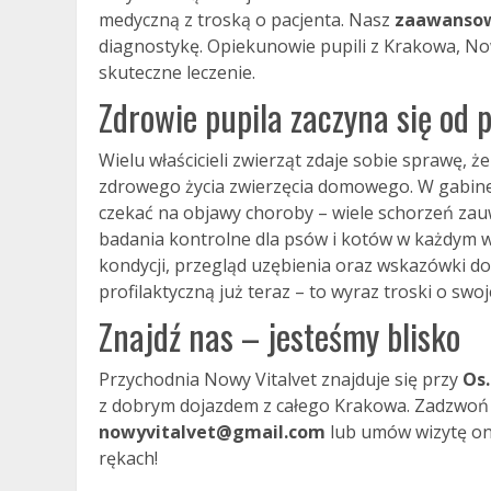
medyczną z troską o pacjenta. Nasz
zaawansow
diagnostykę. Opiekunowie pupili z Krakowa, Nowe
skuteczne leczenie.
Zdrowie pupila zaczyna się od p
Wielu właścicieli zwierząt zdaje sobie sprawę, ż
zdrowego życia zwierzęcia domowego. W gabine
czekać na objawy choroby – wiele schorzeń za
badania kontrolne dla psów i kotów w każdym wi
kondycji, przegląd uzębienia oraz wskazówki dot
profilaktyczną już teraz – to wyraz troski o sw
Znajdź nas – jesteśmy blisko
Przychodnia Nowy Vitalvet znajduje się przy
Os.
z dobrym dojazdem z całego Krakowa. Zadzwo
nowyvitalvet@gmail.com
lub umów wizytę onl
rękach!