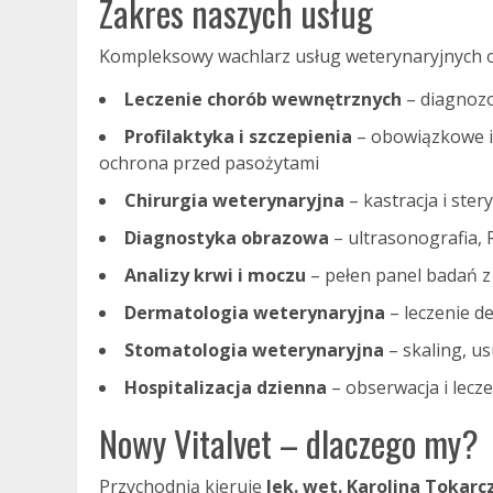
Zakres naszych usług
Kompleksowy wachlarz usług weterynaryjnych 
Leczenie chorób wewnętrznych
– diagnozo
Profilaktyka i szczepienia
– obowiązkowe i 
ochrona przed pasożytami
Chirurgia weterynaryjna
– kastracja i ster
Diagnostyka obrazowa
– ultrasonografia,
Analizy krwi i moczu
– pełen panel badań z
Dermatologia weterynaryjna
– leczenie d
Stomatologia weterynaryjna
– skaling, u
Hospitalizacja dzienna
– obserwacja i lec
Nowy Vitalvet – dlaczego my?
Przychodnią kieruje
lek. wet. Karolina Tokarc