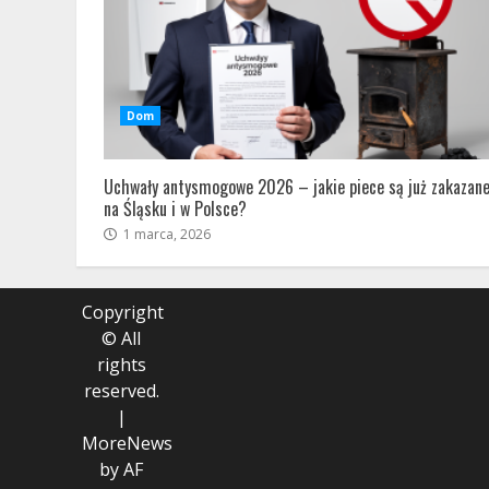
Dom
Uchwały antysmogowe 2026 – jakie piece są już zakazan
na Śląsku i w Polsce?
1 marca, 2026
Copyright
© All
rights
reserved.
|
MoreNews
by AF