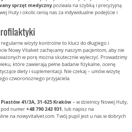
any sprzęt medyczny
pozwala na szybką i precyzyjną
j Huty i okolic cenią nas za indywidualne podejście i
rofilaktyki
e regularne wizyty kontrolne to klucz do długiego i
cie Nowy Vitalvet zachęcamy naszym pacjentom, aby nie
uważonych w porę można skutecznie wyleczyć. Prowadzimy
eku, które zawierają pełne badanie fizykalne, ocenę
yczące diety i suplementacji. Nie czekaj – umów wizytę
ojego czworonożnego przyjaciela.
 Piastów 41/3A, 31-625 Kraków
– w dzielnicy Nowej Huty,
ń pod numer
+48 790 243 931
, lub napisz na
ine na nowyvitalvet.com. Twój pupil jest u nas w dobrych