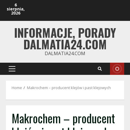
Skip
6
sierpnia,
to
2026
content
INFORMACJE, PORADY
DALMATIA24.COM
DALMATIA24.COM
Primary
Menu
Home
Makrochem – producent klejów i past klejowych
Makrochem – producent