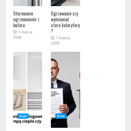
Sterowanie
Ogrzewanie czy
ogrzewaniem z
wymieniać
bufora
stare kaloryfery
?
1 marca,
2026
1 marca,
2026
Dom
Dom