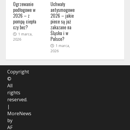
Ogrzewanie
Uchwały
podłogowe w
antysmogowe
2026 – z
2026 – jakie
pompą ciepła
piece są już
czy bez?
zakazane na
Śląsku i w
1 marca,
Polsce?
2026
1 marca,
2026
Copyright
©
All
rights
reserved.
|
MoreNews
by
AF